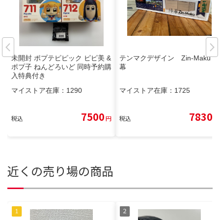
未開封 ポプテピピック ピピ美 &
テンマクデザイン Zin-Maku 陣
ポプ子 ねんどろいど 同時予約購
幕
入特典付き
マイストア在庫：
1290
マイストア在庫：
1725
7500
7830
税込
円
税込
円
近くの売り場の商品