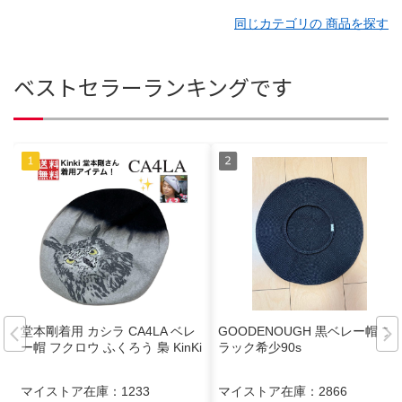
同じカテゴリの 商品を探す
ベストセラーランキングです
堂本剛着用 カシラ CA4LA ベレ
GOODENOUGH 黒ベレー帽 ブ
ー帽 フクロウ ふくろう 梟 KinKi
ラック希少90s
マイストア在庫：
1233
マイストア在庫：
2866