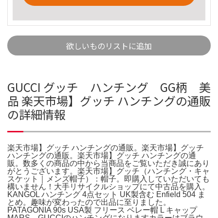
欲しいものリストに追加
GUCCI グッチ ハンチング GG柄 美
品 楽天市場】グッチ ハンチングの通販
の詳細情報
楽天市場】グッチ ハンチングの通販。楽天市場】グッチ
ハンチングの通販。楽天市場】グッチ ハンチングの通
販。数多くの商品の中から当商品をご覧いただき誠にあり
がとうございます。楽天市場】グッチ（ハンチング・キャ
スケット｜メンズ帽子）：帽子。即購入していただいても
構いません！大手リサイクルショップにて中古品を購入。
KANGOL ハンチング 4点セット UK製含む Enfield 504 ま
とめ。趣味が変わったので出品に至りました。
PATAGONIA 90s USA製 フリース ベレー帽 L キャップ
MARS。GUCCIのハンチングになりますカラーはブラウ