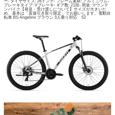
ー- タイヤサイズ: 26インチ- フレーム素材: アルミニウム-
ブレーキタイプ: Vブレーキ- ギア数: 21段- 用途: マウンテ
ンバイク【発送・受け渡しについて】サイズが大きいた
め、基本は「直接引き取り限定」でお願いします。電動自
転車 BS Angelino ブラウン 3人乗り対応 52