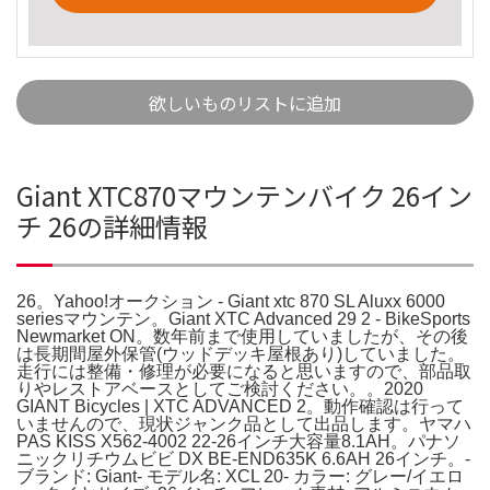
欲しいものリストに追加
Giant XTC870マウンテンバイク 26イン
チ 26の詳細情報
26。Yahoo!オークション - Giant xtc 870 SL Aluxx 6000
seriesマウンテン。Giant XTC Advanced 29 2 - BikeSports
Newmarket ON。数年前まで使用していましたが、その後
は長期間屋外保管(ウッドデッキ屋根あり)していました。
走行には整備・修理が必要になると思いますので、部品取
りやレストアベースとしてご検討ください。。2020
GIANT Bicycles | XTC ADVANCED 2。動作確認は行って
いませんので、現状ジャンク品として出品します。ヤマハ
PAS KISS X562-4002 22-26インチ大容量8.1AH。パナソ
ニックリチウムビビ DX BE-END635K 6.6AH 26インチ。-
ブランド: Giant- モデル名: XCL 20- カラー: グレー/イエロ